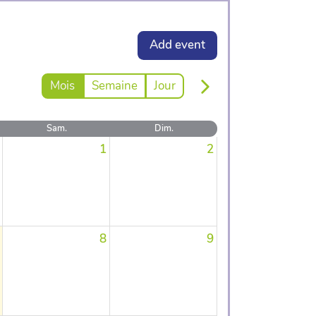
Add event
Mois
Semaine
Jour
Sam.
Dim.
1
2
8
9