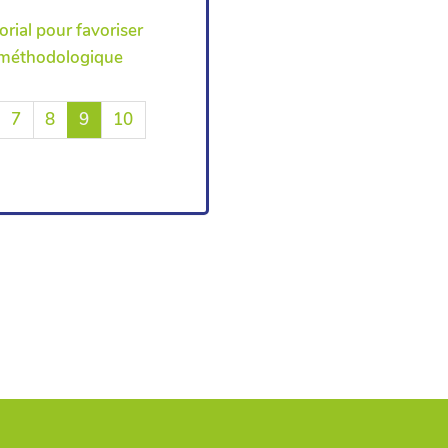
orial pour favoriser
e méthodologique
7
8
9
10