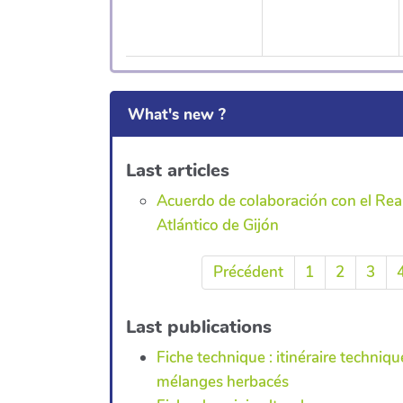
What's new ?
Last articles
Acuerdo de colaboración con el Real
Atlántico de Gijón
Précédent
1
2
3
Last publications
Fiche technique : itinéraire techniq
mélanges herbacés