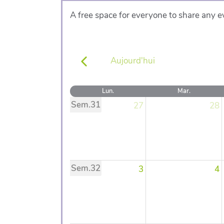
A free space for everyone to share any ev
Aujourd'hui
Lun.
Mar.
Sem.31
27
28
Sem.32
3
4